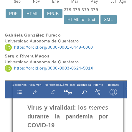
379
379
379
379
PDF
HTML
EPUB
HTML full text
XML
Contenido
Gabriela González Pureco
Universidad Autónoma de Querétaro
principal
https://orcid.org/0000-0001-8449-0868
del
Sergio Rivera Magos
Universidad Autónoma de Querétaro
artículo
https://orcid.org/0000-0003-0624-501X