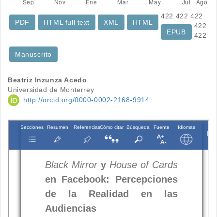
422
422
422
PDF
HTML full text
XML
HTML
422
EPUB
422
Manuscrito
Contenido
Beatriz Inzunza Acedo
Universidad de Monterrey
principal
http://orcid.org/0000-0002-2168-9914
del
artículo