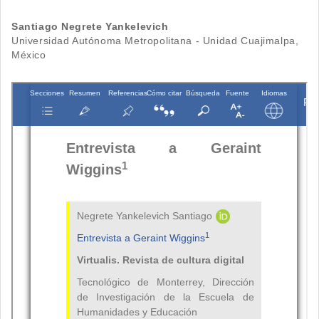
Contenido
Santiago Negrete Yankelevich
Universidad Autónoma Metropolitana - Unidad Cuajimalpa,
principal
México
del
artículo