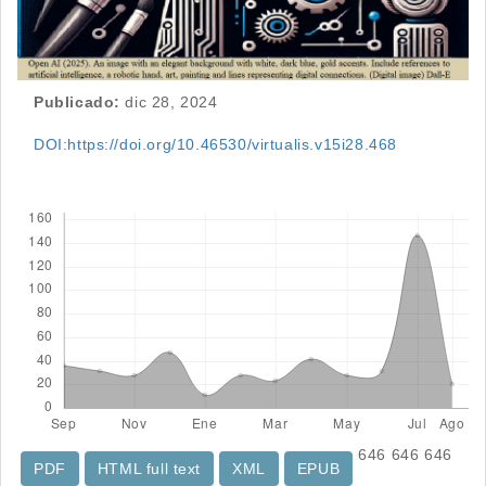
Publicado:
dic 28, 2024
DOI:https://doi.org/10.46530/virtualis.v15i28.468
Descargas
646
646
646
PDF
HTML full text
XML
EPUB