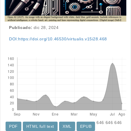
Publicado:
dic 28, 2024
DOI:https://doi.org/10.46530/virtualis.v15i28.468
Descargas
646
646
646
PDF
HTML full text
XML
EPUB