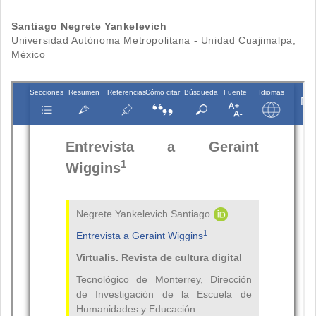
Contenido
Santiago Negrete Yankelevich
Universidad Autónoma Metropolitana - Unidad Cuajimalpa,
principal
México
del
artículo