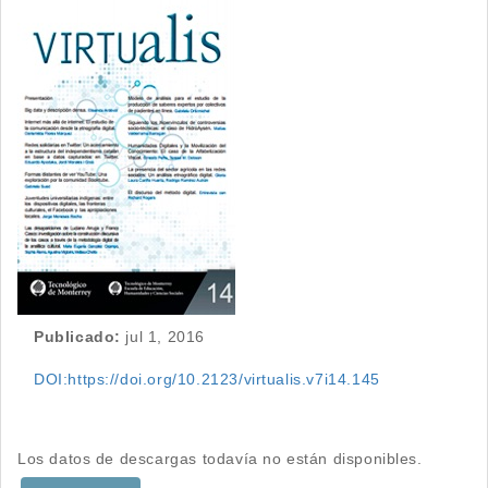
Barra
lateral
del
artículo
Publicado:
jul 1, 2016
DOI:https://doi.org/10.2123/virtualis.v7i14.145
Descargas
Los datos de descargas todavía no están disponibles.