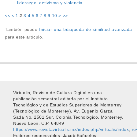
liderazgo, activismo y violencia
<<
<
1
2
3
4
5
6
7
8
9
10
>
>>
También puede
Iniciar una búsqueda de similitud avanzada
para este artículo.
Virtualis, Revista de Cultura Digital es una
publicación semestral editada por el Instituto
Tecnológico y de Estudios Superiores de Monterrey
(Tecnológico de Monterrey), Av. Eugenio Garza
Sada No. 2501 Sur. Colonia Tecnológico, Monterrey,
Nuevo León. C.P. 64849
https://www.revistavirtualis.mx/index.php/virtualis/index
;
re
Editores responsables: Jacob Bañuelos