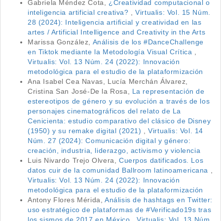
Gabriela Méndez Cota,
¿Creatividad computacional o
inteligencia artificial creativa?
,
Virtualis: Vol. 15 Núm.
28 (2024): Inteligencia artificial y creatividad en las
artes / Artificial Intelligence and Creativity in the Arts
Marissa González,
Análisis de los #DanceChallenge
en Tiktok mediante la Metodología Visual Crítica
,
Virtualis: Vol. 13 Núm. 24 (2022): Innovación
metodológica para el estudio de la plataformización
Ana Isabel Cea Navas, Lucía Merchán Álvarez,
Cristina San José-De la Rosa,
La representación de
estereotipos de género y su evolución a través de los
personajes cinematográficos del relato de La
Cenicienta: estudio comparativo del clásico de Disney
(1950) y su remake digital (2021)
,
Virtualis: Vol. 14
Núm. 27 (2024): Comunicación digital y género:
creación, industria, liderazgo, activismo y violencia
Luis Nivardo Trejo Olvera,
Cuerpos datificados. Los
datos cuir de la comunidad Ballroom latinoamericana
,
Virtualis: Vol. 13 Núm. 24 (2022): Innovación
metodológica para el estudio de la plataformización
Antony Flores Mérida,
Análisis de hashtags en Twitter:
uso estratégico de plataformas de #Verificado19s tras
los sismos de 2017 en México
,
Virtualis: Vol. 13 Núm.