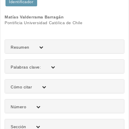
Identificador
Contenido
Matías Valderrama Barragán
Pontificia Universidad Católica de Chile
principal
del
artículo
Resumen
Palabras clave:
Detalles
Cómo citar
del
artículo
Número
Sección