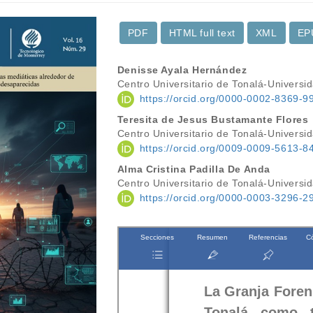
PDF
HTML full text
XML
EP
Contenido
Denisse Ayala Hernández
Centro Universitario de Tonalá-Universi
principal
https://orcid.org/0000-0002-8369-9
del
Teresita de Jesus Bustamante Flores
Centro Universitario de Tonalá-Universi
artículo
https://orcid.org/0009-0009-5613-8
Alma Cristina Padilla De Anda
Centro Universitario de Tonalá-Universi
https://orcid.org/0000-0003-3296-2