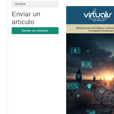
IDIOMA
Barra
Enviar un
lateral
artículo
del
Enviar un artículo
artículo