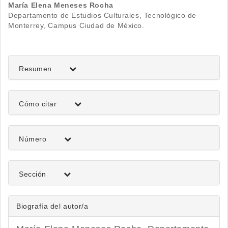
Contenido
María Elena Meneses Rocha
Departamento de Estudios Culturales, Tecnológico de
principal
Monterrey, Campus Ciudad de México.
del
artículo
Resumen
Detalles
Cómo citar
del
artículo
Número
Sección
Biografía del autor/a