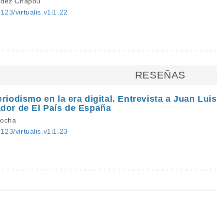
ndez Chapou
2123/virtualis.v1i1.22
RESEÑAS
eriodismo en la era digital. Entrevista a Juan L
ador de El País de España
Rocha
2123/virtualis.v1i1.23