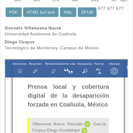
677
677
677
PDF
HTML full text
XML
EPUB
Contenido
Gonzalo Villanueva Ibarra
Universidad Autónoma de Coahuila
principal
Diego Corpus
del
Tecnológico de Monterrey, Campus de México
artículo