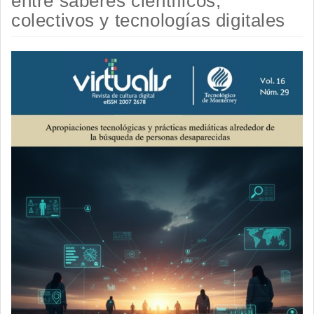
entre saberes científicos,
colectivos y tecnologías digitales
Barra
lateral
del
artículo