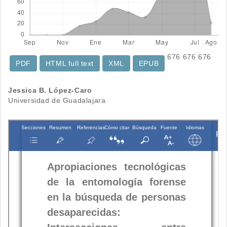
676
676
676
PDF
HTML full text
XML
EPUB
Contenido
Jessica B. López-Caro
Universidad de Guadalajara
principal
del
artículo