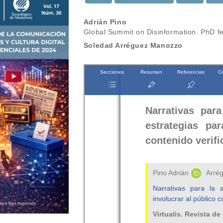
Contenido
Adrián Pino
Global Summit on Disinformation. PhD fe
principal
Soledad Arréguez Manozzo
del
artículo