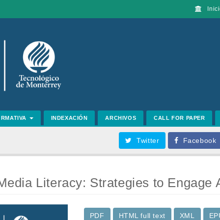
Inici
ORMATIVA
INDEXACIÓN
ARCHIVOS
CALL FOR PAPER
Twitter
Facebook
r Media Literacy: Strategies to Engage
PDF
HTML full text
XML
EP