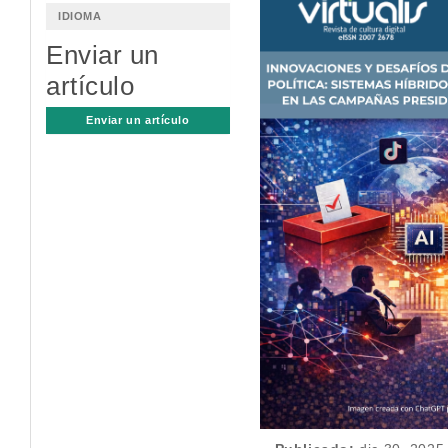
lateral
IDIOMA
del
Enviar un
artículo
artículo
Enviar un artículo