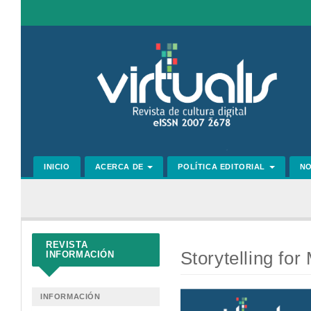
Navegación
principal
Contenido
principal
Barra
lateral
INICIO
ACERCA DE
POLÍTICA EDITORIAL
N
REVISTA
Storytelling fo
INFORMACIÓN
Barra
INFORMACIÓN