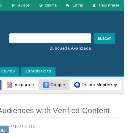
o
Avisos
Idioma
Entrar
Registrarse
BUSCAR
Búsqueda Avanzada
ENVIOS
ESTADISTICAS
Google
Tec de Monterrey
Instagram
 Audiences with Verified Content
715
715
715
UB