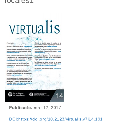
locales1
Barra
lateral
del
artículo
Publicado:
mar 12, 2017
DOI:https://doi.org/10.2123/virtualis.v7i14.191