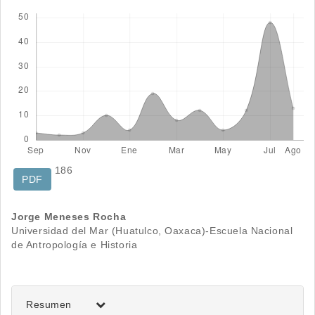
Descargas
186
PDF
Contenido
Jorge Meneses Rocha
Universidad del Mar (Huatulco, Oaxaca)-Escuela Nacional
principal
de Antropología e Historia
del
artículo
Resumen