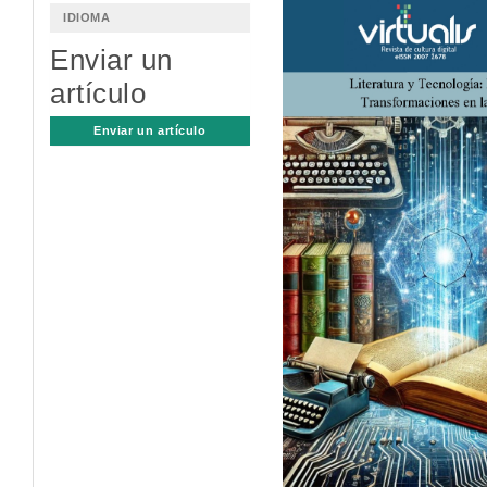
Barra
IDIOMA
lateral
Enviar un
del
artículo
artículo
Enviar un artículo