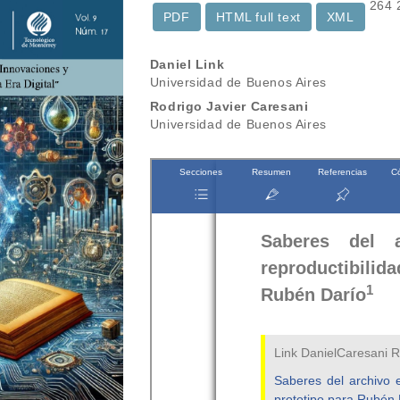
264
PDF
HTML full text
XML
Contenido
Daniel Link
Universidad de Buenos Aires
principal
Rodrigo Javier Caresani
del
Universidad de Buenos Aires
artículo