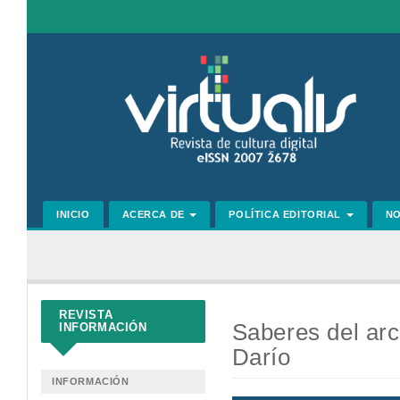
Navegación
principal
Contenido
principal
Barra
lateral
INICIO
ACERCA DE
POLÍTICA EDITORIAL
N
REVISTA
Saberes del arch
INFORMACIÓN
Darío
INFORMACIÓN