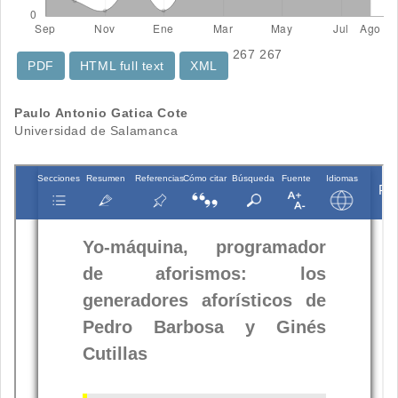
267
267
PDF
HTML full text
XML
Contenido
Paulo Antonio Gatica Cote
Universidad de Salamanca
principal
del
artículo