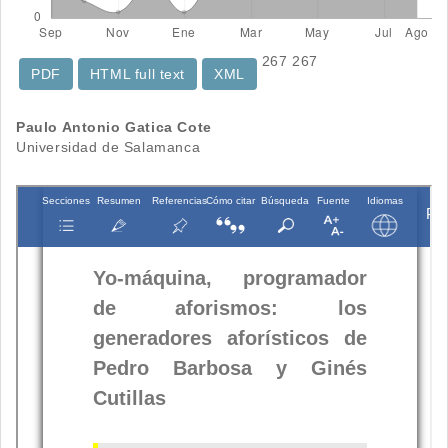
267
267
PDF
HTML full text
XML
Contenido
Paulo Antonio Gatica Cote
Universidad de Salamanca
principal
del
artículo