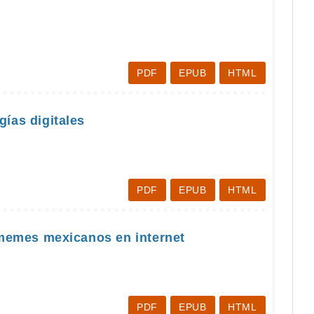
PDF
EPUB
HTML
ías digitales
PDF
EPUB
HTML
 memes mexicanos en internet
PDF
EPUB
HTML