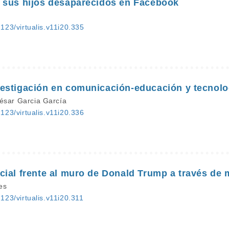
 sus hijos desaparecidos en Facebook
2123/virtualis.v11i20.335
estigación en comunicación-educación y tecnolog
ésar Garcia García
2123/virtualis.v11i20.336
cial frente al muro de Donald Trump a través de
es
2123/virtualis.v11i20.311