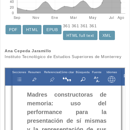
361
361
361
361
PDF
HTML
EPUB
HTML full text
XML
Contenido
Ana Cepeda Jaramillo
Instituto Tecnológico de Estudios Superiores de Monterrey
principal
del
artículo