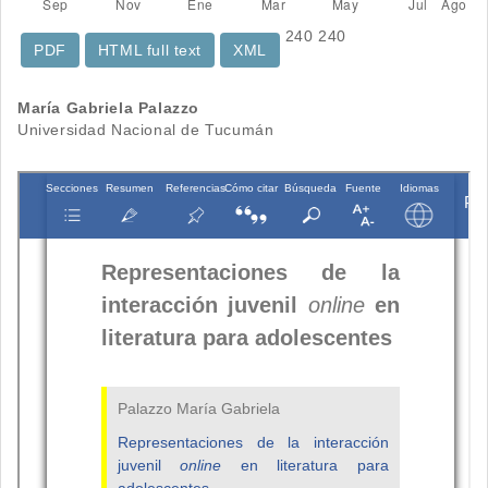
240
240
PDF
HTML full text
XML
Contenido
María Gabriela Palazzo
Universidad Nacional de Tucumán
principal
del
artículo