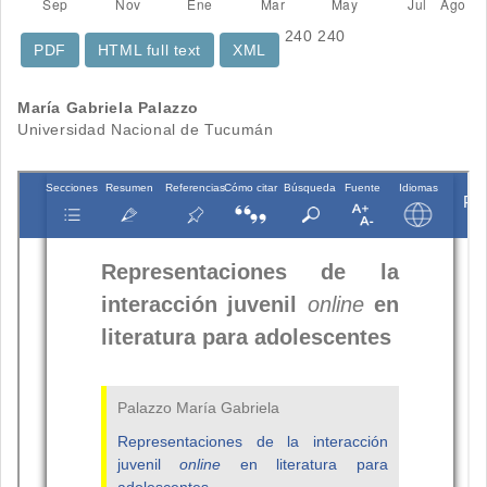
240
240
PDF
HTML full text
XML
Contenido
María Gabriela Palazzo
Universidad Nacional de Tucumán
principal
del
artículo