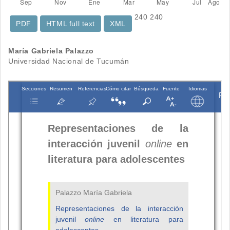
240
240
PDF
HTML full text
XML
Contenido
María Gabriela Palazzo
Universidad Nacional de Tucumán
principal
del
artículo