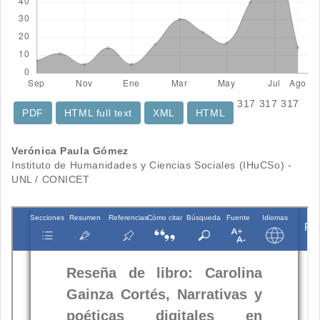
317
317
317
PDF
HTML full text
XML
HTML
Contenido
Verónica Paula Gómez
Instituto de Humanidades y Ciencias Sociales (IHuCSo) -
principal
UNL / CONICET
del
artículo