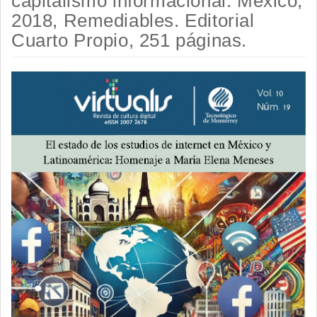
capitalismo informacional. México,
2018, Remediables. Editorial
Cuarto Propio, 251 páginas.
Barra
lateral
del
artículo