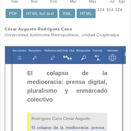
324
324
324
PDF
HTML full text
XML
HTML
Contenido
César Augusto Rodríguez Cano
Universidad Autónoma Metropolitana, unidad Cuajimalpa
principal
del
artículo