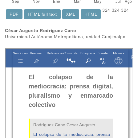
324
324
324
PDF
HTML full text
XML
HTML
Contenido
César Augusto Rodríguez Cano
Universidad Autónoma Metropolitana, unidad Cuajimalpa
principal
del
artículo