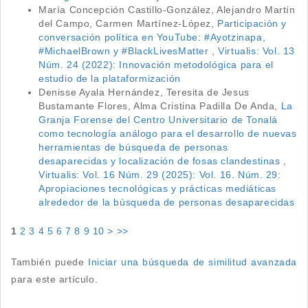
María Concepción Castillo-González, Alejandro Martín
del Campo, Carmen Martínez-López,
Participación y
conversación política en YouTube: #Ayotzinapa,
#MichaelBrown y #BlackLivesMatter
,
Virtualis: Vol. 13
Núm. 24 (2022): Innovación metodológica para el
estudio de la plataformización
Denisse Ayala Hernández, Teresita de Jesus
Bustamante Flores, Alma Cristina Padilla De Anda,
La
Granja Forense del Centro Universitario de Tonalá
como tecnología análogo para el desarrollo de nuevas
herramientas de búsqueda de personas
desaparecidas y localización de fosas clandestinas
,
Virtualis: Vol. 16 Núm. 29 (2025): Vol. 16. Núm. 29:
Apropiaciones tecnológicas y prácticas mediáticas
alrededor de la búsqueda de personas desaparecidas
1
2
3
4
5
6
7
8
9
10
>
>>
También puede
Iniciar una búsqueda de similitud avanzada
para este artículo.