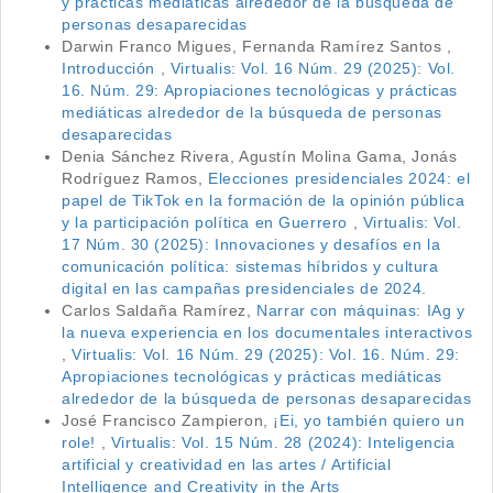
y prácticas mediáticas alrededor de la búsqueda de
personas desaparecidas
Darwin Franco Migues, Fernanda Ramírez Santos ,
Introducción
,
Virtualis: Vol. 16 Núm. 29 (2025): Vol.
16. Núm. 29: Apropiaciones tecnológicas y prácticas
mediáticas alrededor de la búsqueda de personas
desaparecidas
Denia Sánchez Rivera, Agustín Molina Gama, Jonás
Rodríguez Ramos,
Elecciones presidenciales 2024: el
papel de TikTok en la formación de la opinión pública
y la participación política en Guerrero
,
Virtualis: Vol.
17 Núm. 30 (2025): Innovaciones y desafíos en la
comunicación política: sistemas híbridos y cultura
digital en las campañas presidenciales de 2024.
Carlos Saldaña Ramírez,
Narrar con máquinas: IAg y
la nueva experiencia en los documentales interactivos
,
Virtualis: Vol. 16 Núm. 29 (2025): Vol. 16. Núm. 29:
Apropiaciones tecnológicas y prácticas mediáticas
alrededor de la búsqueda de personas desaparecidas
José Francisco Zampieron,
¡Ei, yo también quiero un
role!
,
Virtualis: Vol. 15 Núm. 28 (2024): Inteligencia
artificial y creatividad en las artes / Artificial
Intelligence and Creativity in the Arts