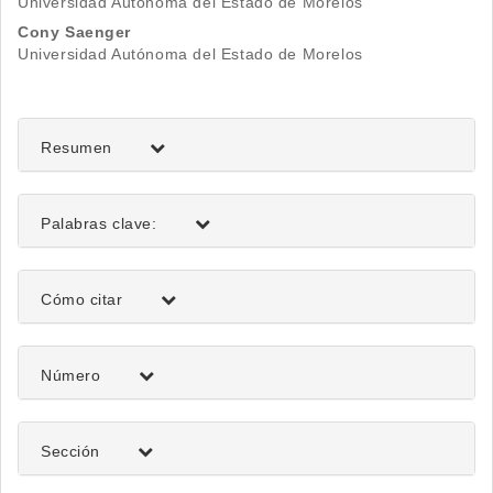
Universidad Autónoma del Estado de Morelos
principal
Cony Saenger
del
Universidad Autónoma del Estado de Morelos
artículo
Resumen
Palabras clave:
Detalles
Cómo citar
del
artículo
Número
Sección