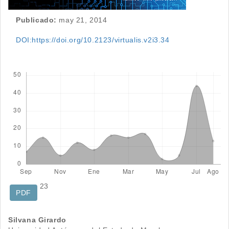
Publicado:
may 21, 2014
DOI:https://doi.org/10.2123/virtualis.v2i3.34
Descargas
23
PDF
Contenido
Silvana Girardo