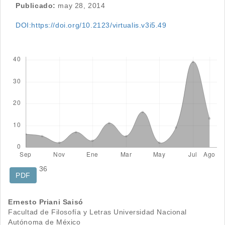
Publicado:
may 28, 2014
DOI:https://doi.org/10.2123/virtualis.v3i5.49
Descargas
36
PDF
Contenido
Ernesto Priani Saisó
Facultad de Filosofía y Letras Universidad Nacional
principal
Autónoma de México