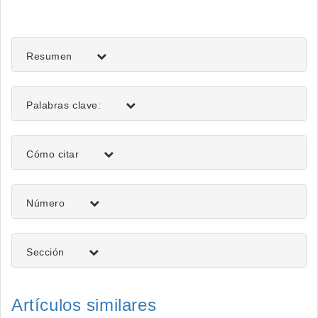
del
artículo
Resumen
Palabras clave:
Detalles
Cómo citar
del
artículo
Número
Sección
Artículos similares