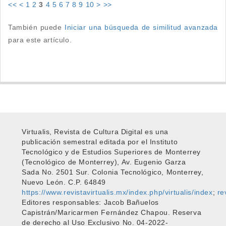
<<
<
1
2
3
4
5
6
7
8
9
10
>
>>
También puede
Iniciar una búsqueda de similitud avanzada
para este artículo.
Virtualis, Revista de Cultura Digital es una
publicación semestral editada por el Instituto
Tecnológico y de Estudios Superiores de Monterrey
(Tecnológico de Monterrey), Av. Eugenio Garza
Sada No. 2501 Sur. Colonia Tecnológico, Monterrey,
Nuevo León. C.P. 64849
https://www.revistavirtualis.mx/index.php/virtualis/index
;
re
Editores responsables: Jacob Bañuelos
Capistrán/Maricarmen Fernández Chapou. Reserva
de derecho al Uso Exclusivo No. 04-2022-