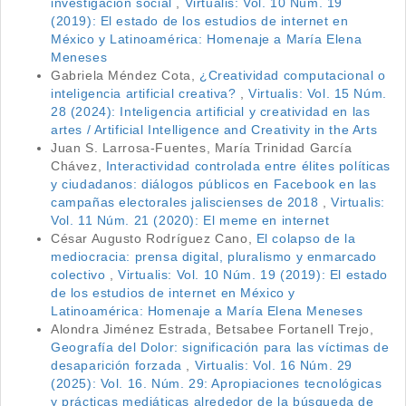
investigación social
,
Virtualis: Vol. 10 Núm. 19
(2019): El estado de los estudios de internet en
México y Latinoamérica: Homenaje a María Elena
Meneses
Gabriela Méndez Cota,
¿Creatividad computacional o
inteligencia artificial creativa?
,
Virtualis: Vol. 15 Núm.
28 (2024): Inteligencia artificial y creatividad en las
artes / Artificial Intelligence and Creativity in the Arts
Juan S. Larrosa-Fuentes, María Trinidad García
Chávez,
Interactividad controlada entre élites políticas
y ciudadanos: diálogos públicos en Facebook en las
campañas electorales jaliscienses de 2018
,
Virtualis:
Vol. 11 Núm. 21 (2020): El meme en internet
César Augusto Rodríguez Cano,
El colapso de la
mediocracia: prensa digital, pluralismo y enmarcado
colectivo
,
Virtualis: Vol. 10 Núm. 19 (2019): El estado
de los estudios de internet en México y
Latinoamérica: Homenaje a María Elena Meneses
Alondra Jiménez Estrada, Betsabee Fortanell Trejo,
Geografía del Dolor: significación para las víctimas de
desaparición forzada
,
Virtualis: Vol. 16 Núm. 29
(2025): Vol. 16. Núm. 29: Apropiaciones tecnológicas
y prácticas mediáticas alrededor de la búsqueda de