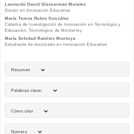
Contenido
Leonardo David Glasserman Morales
Doctor en Innovación Educativa
principal
María Teresa Rubio González
del
Cátedra de Investigación de Innovación en Tecnología y
Educación, Tecnológico de Monterrey
artículo
María Soledad Ramírez Montoya
Estudiante de doctorado en Innovación Educativa
Resumen
Palabras clave:
Detalles
Cómo citar
del
artículo
Número