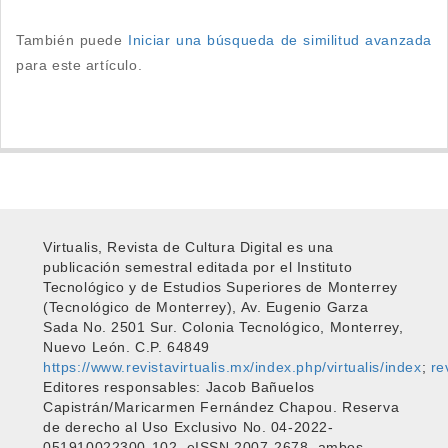
También puede
Iniciar una búsqueda de similitud avanzada
para este artículo.
Virtualis, Revista de Cultura Digital es una
publicación semestral editada por el Instituto
Tecnológico y de Estudios Superiores de Monterrey
(Tecnológico de Monterrey), Av. Eugenio Garza
Sada No. 2501 Sur. Colonia Tecnológico, Monterrey,
Nuevo León. C.P. 64849
https://www.revistavirtualis.mx/index.php/virtualis/index
;
re
Editores responsables: Jacob Bañuelos
Capistrán/Maricarmen Fernández Chapou. Reserva
de derecho al Uso Exclusivo No. 04-2022-
051910022300-102, eISSN 2007-2678, ambos