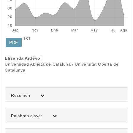
181
PDF
Contenido
Elisenda Ardévol
Universidad Abierta de Cataluña / Universitat Oberta de
principal
Catalunya
del
artículo
Resumen
Palabras clave:
Detalles