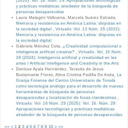
(2025): Vol. 16. Núm. 29: Apropiaciones tecnológicas
y prácticas mediáticas alrededor de la búsqueda de
personas desaparecidas
Laura Malagón Valbuena, Marcela Suárez Estrada,
Memoria y resistencia en América Latina: disputas en
la sociedad digital
,
Virtualis: Vol. 13 Núm. 25 (2022):
Memoria y resistencia en América Latina: disputas en
la sociedad digital
Gabriela Méndez Cota,
¿Creatividad computacional o
inteligencia artificial creativa?
,
Virtualis: Vol. 15 Núm.
28 (2024): Inteligencia artificial y creatividad en las
artes / Artificial Intelligence and Creativity in the Arts
Denisse Ayala Hernández, Teresita de Jesus
Bustamante Flores, Alma Cristina Padilla De Anda,
La
Granja Forense del Centro Universitario de Tonalá
como tecnología análogo para el desarrollo de nuevas
herramientas de búsqueda de personas
desaparecidas y localización de fosas clandestinas
,
Virtualis: Vol. 16 Núm. 29 (2025): Vol. 16. Núm. 29:
Apropiaciones tecnológicas y prácticas mediáticas
alrededor de la búsqueda de personas desaparecidas
<<
<
1
2
3
4
5
6
7
8
9
10
>
>>