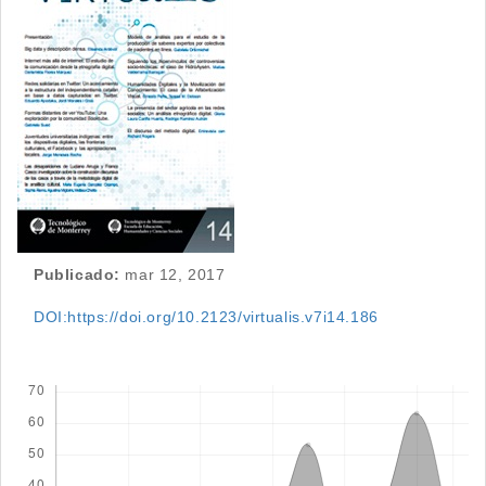
del
artículo
Publicado:
mar 12, 2017
DOI:https://doi.org/10.2123/virtualis.v7i14.186
Descargas