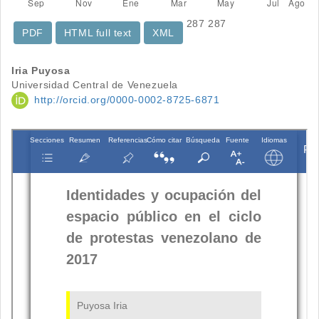
287
287
PDF
HTML full text
XML
Contenido
Iria Puyosa
Universidad Central de Venezuela
principal
http://orcid.org/0000-0002-8725-6871
del
artículo