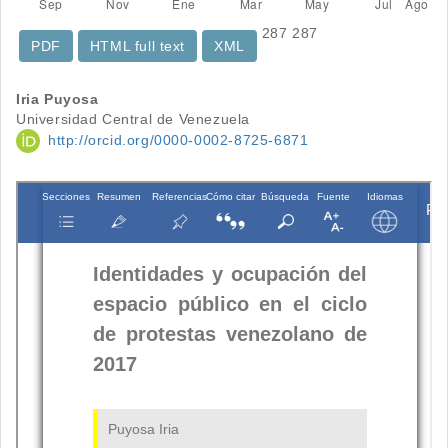
287
287
PDF
HTML full text
XML
Contenido
Iria Puyosa
Universidad Central de Venezuela
principal
http://orcid.org/0000-0002-8725-6871
del
artículo