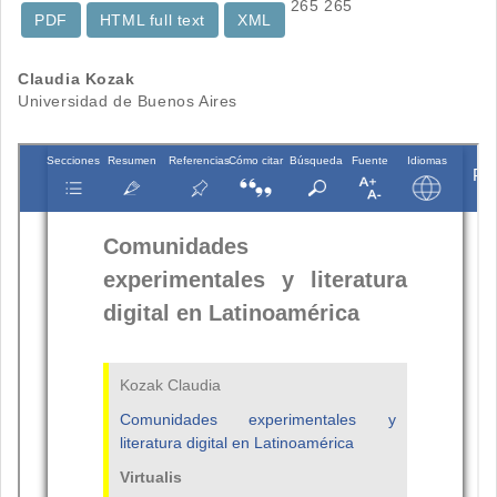
265
265
PDF
HTML full text
XML
Contenido
Claudia Kozak
Universidad de Buenos Aires
principal
del
artículo