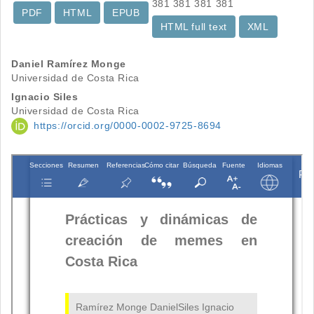
381
381
381
381
PDF
HTML
EPUB
HTML full text
XML
Contenido
Daniel Ramírez Monge
Universidad de Costa Rica
principal
Ignacio Siles
del
Universidad de Costa Rica
https://orcid.org/0000-0002-9725-8694
artículo