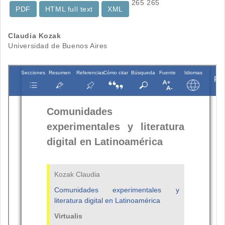
265
265
PDF
HTML full text
XML
Contenido
Claudia Kozak
Universidad de Buenos Aires
principal
del
artículo