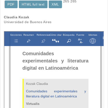
265
265
PDF
HTML full text
XML
Contenido
Claudia Kozak
Universidad de Buenos Aires
principal
del
artículo