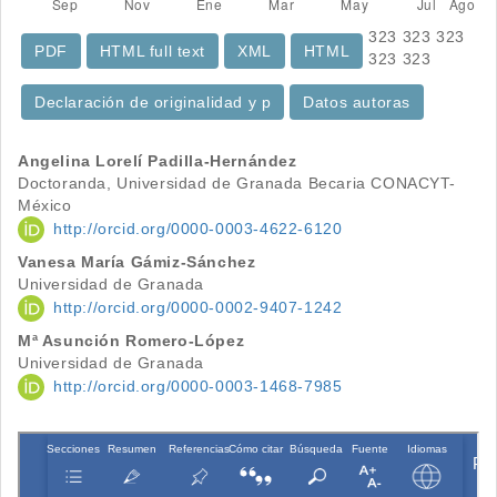
323
323
323
PDF
HTML full text
XML
HTML
323
323
Declaración de originalidad y p
Datos autoras
Contenido
Angelina Lorelí Padilla-Hernández
Doctoranda, Universidad de Granada Becaria CONACYT-
principal
México
http://orcid.org/0000-0003-4622-6120
del
Vanesa María Gámiz-Sánchez
artículo
Universidad de Granada
http://orcid.org/0000-0002-9407-1242
Mª Asunción Romero-López
Universidad de Granada
http://orcid.org/0000-0003-1468-7985