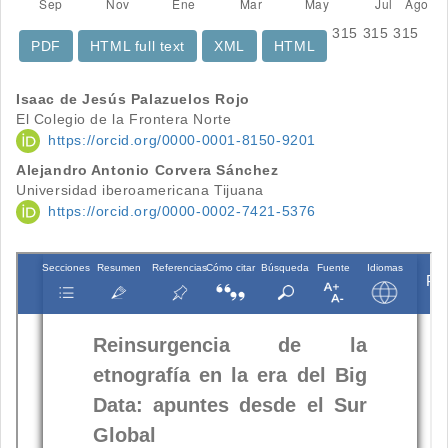
315
315
315
PDF
HTML full text
XML
HTML
Contenido
Isaac de Jesús Palazuelos Rojo
El Colegio de la Frontera Norte
principal
https://orcid.org/0000-0001-8150-9201
del
Alejandro Antonio Corvera Sánchez
Universidad iberoamericana Tijuana
artículo
https://orcid.org/0000-0002-7421-5376