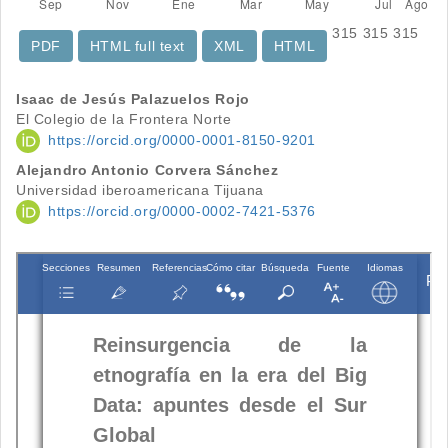
315
315
315
PDF
HTML full text
XML
HTML
Contenido
Isaac de Jesús Palazuelos Rojo
El Colegio de la Frontera Norte
principal
https://orcid.org/0000-0001-8150-9201
del
Alejandro Antonio Corvera Sánchez
Universidad iberoamericana Tijuana
artículo
https://orcid.org/0000-0002-7421-5376