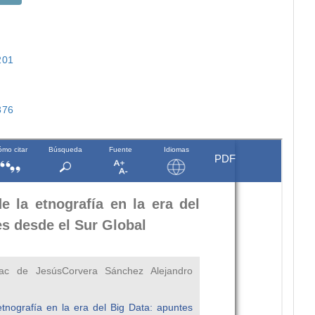
201
376