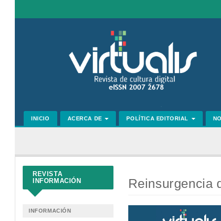
Navegación
principal
Contenido
principal
Barra
lateral
INICIO
ACERCA DE
POLÍTICA EDITORIAL
N
REVISTA
Reinsurgencia d
INFORMACIÓN
Barra
INFORMACIÓN