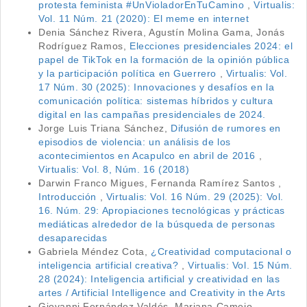
protesta feminista #UnVioladorEnTuCamino
,
Virtualis:
Vol. 11 Núm. 21 (2020): El meme en internet
Denia Sánchez Rivera, Agustín Molina Gama, Jonás
Rodríguez Ramos,
Elecciones presidenciales 2024: el
papel de TikTok en la formación de la opinión pública
y la participación política en Guerrero
,
Virtualis: Vol.
17 Núm. 30 (2025): Innovaciones y desafíos en la
comunicación política: sistemas híbridos y cultura
digital en las campañas presidenciales de 2024.
Jorge Luis Triana Sánchez,
Difusión de rumores en
episodios de violencia: un análisis de los
acontecimientos en Acapulco en abril de 2016
,
Virtualis: Vol. 8, Núm. 16 (2018)
Darwin Franco Migues, Fernanda Ramírez Santos ,
Introducción
,
Virtualis: Vol. 16 Núm. 29 (2025): Vol.
16. Núm. 29: Apropiaciones tecnológicas y prácticas
mediáticas alrededor de la búsqueda de personas
desaparecidas
Gabriela Méndez Cota,
¿Creatividad computacional o
inteligencia artificial creativa?
,
Virtualis: Vol. 15 Núm.
28 (2024): Inteligencia artificial y creatividad en las
artes / Artificial Intelligence and Creativity in the Arts
Giovanni Fernández Valdés, Mariana Camejo,