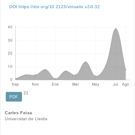
DOI:https://doi.org/10.2123/virtualis.v2i3.32
Descargas
21
PDF
Contenido
Carles Feixa
Universitat de Lleida
principal
del