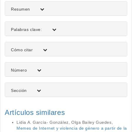
artículo
Resumen
Palabras clave:
Detalles
Cómo citar
del
artículo
Número
Sección
Artículos similares
Lidia A. García- González, Olga Bailey Guedes,
Memes de Internet y violencia de género a partir de la