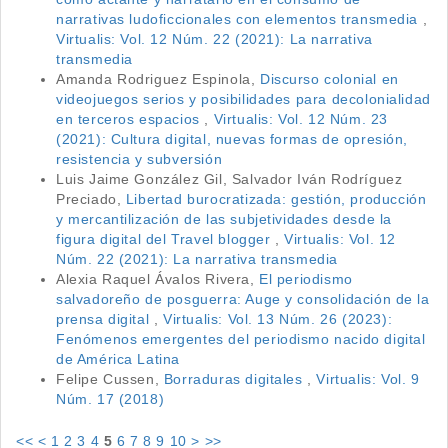
narrativas ludoficcionales con elementos transmedia
,
Virtualis: Vol. 12 Núm. 22 (2021): La narrativa
transmedia
Amanda Rodriguez Espinola,
Discurso colonial en
videojuegos serios y posibilidades para decolonialidad
en terceros espacios
,
Virtualis: Vol. 12 Núm. 23
(2021): Cultura digital, nuevas formas de opresión,
resistencia y subversión
Luis Jaime González Gil, Salvador Iván Rodríguez
Preciado,
Libertad burocratizada: gestión, producción
y mercantilización de las subjetividades desde la
figura digital del Travel blogger
,
Virtualis: Vol. 12
Núm. 22 (2021): La narrativa transmedia
Alexia Raquel Ávalos Rivera,
El periodismo
salvadoreño de posguerra: Auge y consolidación de la
prensa digital
,
Virtualis: Vol. 13 Núm. 26 (2023):
Fenómenos emergentes del periodismo nacido digital
de América Latina
Felipe Cussen,
Borraduras digitales
,
Virtualis: Vol. 9
Núm. 17 (2018)
<<
<
1
2
3
4
5
6
7
8
9
10
>
>>