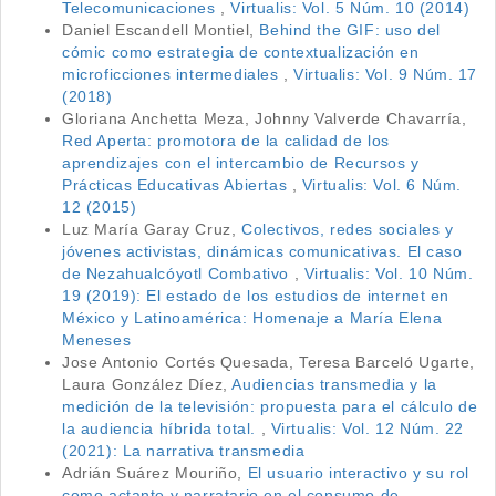
Telecomunicaciones
,
Virtualis: Vol. 5 Núm. 10 (2014)
Daniel Escandell Montiel,
Behind the GIF: uso del
cómic como estrategia de contextualización en
microficciones intermediales
,
Virtualis: Vol. 9 Núm. 17
(2018)
Gloriana Anchetta Meza, Johnny Valverde Chavarría,
Red Aperta: promotora de la calidad de los
aprendizajes con el intercambio de Recursos y
Prácticas Educativas Abiertas
,
Virtualis: Vol. 6 Núm.
12 (2015)
Luz María Garay Cruz,
Colectivos, redes sociales y
jóvenes activistas, dinámicas comunicativas. El caso
de Nezahualcóyotl Combativo
,
Virtualis: Vol. 10 Núm.
19 (2019): El estado de los estudios de internet en
México y Latinoamérica: Homenaje a María Elena
Meneses
Jose Antonio Cortés Quesada, Teresa Barceló Ugarte,
Laura González Díez,
Audiencias transmedia y la
medición de la televisión: propuesta para el cálculo de
la audiencia híbrida total.
,
Virtualis: Vol. 12 Núm. 22
(2021): La narrativa transmedia
Adrián Suárez Mouriño,
El usuario interactivo y su rol
como actante y narratario en el consumo de