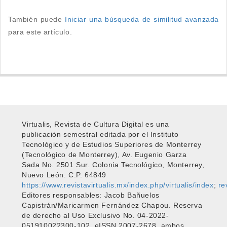
También puede
Iniciar una búsqueda de similitud avanzada
para este artículo.
Virtualis, Revista de Cultura Digital es una
publicación semestral editada por el Instituto
Tecnológico y de Estudios Superiores de Monterrey
(Tecnológico de Monterrey), Av. Eugenio Garza
Sada No. 2501 Sur. Colonia Tecnológico, Monterrey,
Nuevo León. C.P. 64849
https://www.revistavirtualis.mx/index.php/virtualis/index
;
re
Editores responsables: Jacob Bañuelos
Capistrán/Maricarmen Fernández Chapou. Reserva
de derecho al Uso Exclusivo No. 04-2022-
051910022300-102, eISSN 2007-2678, ambos