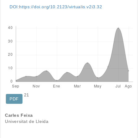
DOI:https://doi.org/10.2123/virtualis.v2i3.32
Descargas
21
PDF
Contenido
Carles Feixa
Universitat de Lleida
principal
del