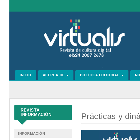
Navegación
principal
Contenido
principal
Barra
lateral
INICIO
ACERCA DE
POLÍTICA EDITORIAL
N
REVISTA
Prácticas y di
INFORMACIÓN
Barra
INFORMACIÓN