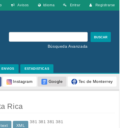
o
Avisos
Idioma
Entrar
Registrarse
BUSCAR
Búsqueda Avanzada
ENVIOS
ESTADISTICAS
Google
Tec de Monterrey
Instagram
ta Rica
381
381
381
381
 text
XML