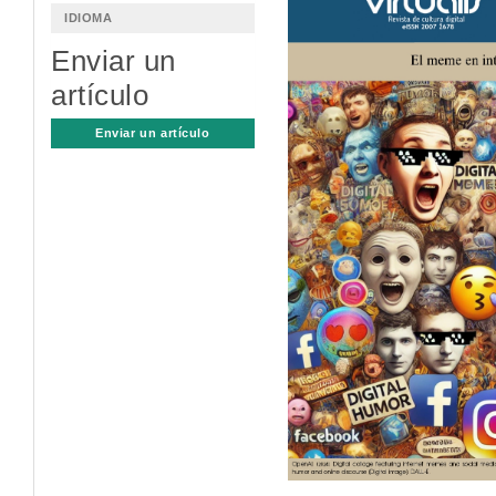
lateral
IDIOMA
del
Enviar un
artículo
artículo
Enviar un artículo