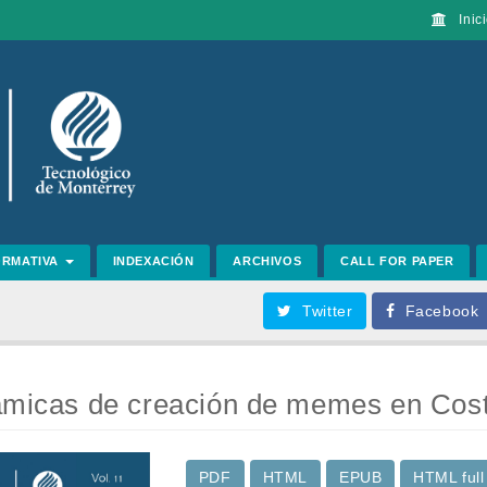
Inici
ORMATIVA
INDEXACIÓN
ARCHIVOS
CALL FOR PAPER
Twitter
Facebook
námicas de creación de memes en Cos
PDF
HTML
EPUB
HTML full