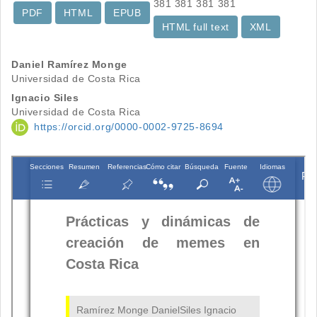
381
381
381
381
PDF
HTML
EPUB
HTML full text
XML
Contenido
Daniel Ramírez Monge
Universidad de Costa Rica
principal
Ignacio Siles
del
Universidad de Costa Rica
https://orcid.org/0000-0002-9725-8694
artículo