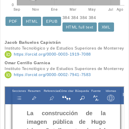
384
384
384
384
PDF
HTML
EPUB
HTML full text
XML
Contenido
Jacob Bañuelos Capistrán
Instituto Tecnológico y de Estudios Superiores de Monterrey
principal
https://orcid.org/0000-0003-1919-7088
del
Omar Cerrillo Garnica
Instituto Tecnológico y de Estudios Superiores de Monterrey
artículo
https://orcid.org/0000-0002-7941-7583