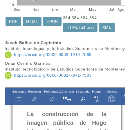
384
384
384
384
PDF
HTML
EPUB
HTML full text
XML
Contenido
Jacob Bañuelos Capistrán
Instituto Tecnológico y de Estudios Superiores de Monterrey
principal
https://orcid.org/0000-0003-1919-7088
del
Omar Cerrillo Garnica
Instituto Tecnológico y de Estudios Superiores de Monterrey
artículo
https://orcid.org/0000-0002-7941-7583