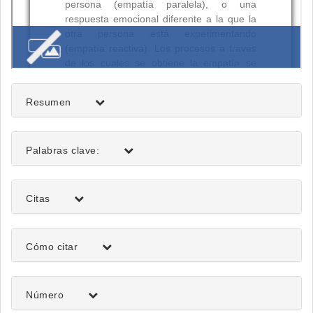
Resumen
Palabras clave:
Citas
Detalles
Cómo citar
del
artículo
Número