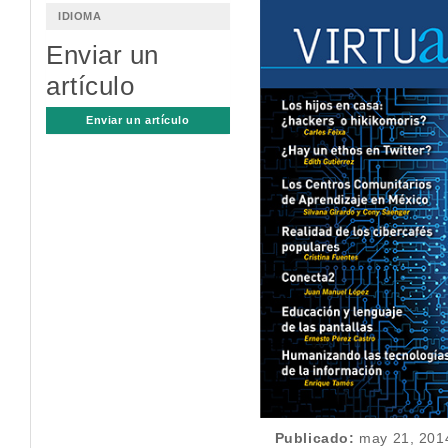
Barra
IDIOMA
lateral
Enviar un
del
artículo
artículo
Enviar un artículo
Publicado:
may 21, 201