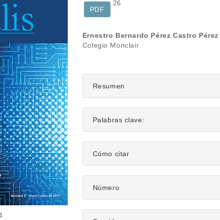
26
PDF
Contenido
Ernestro Bernardo Pérez Castro Pérez
Colegio Monclair
principal
del
artículo
Resumen
Palabras clave:
Detalles
Cómo citar
del
artículo
Número
4