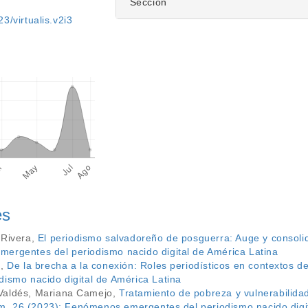
Sección
3/virtualis.v2i3
es
 Rivera,
El periodismo salvadoreño de posguerra: Auge y consolid
ergentes del periodismo nacido digital de América Latina
z,
De la brecha a la conexión: Roles periodísticos en contextos d
dismo nacido digital de América Latina
Valdés, Mariana Camejo,
Tratamiento de pobreza y vulnerabilidad
Núm. 26 (2023): Fenómenos emergentes del periodismo nacido digi