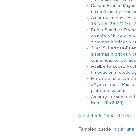
Darwin Franco Migue
tecnológicas y práct
Alondra Jiménez Estr
16 Núm. 29 (2025): V
Denia Sánchez River
opinión pública y la 
sistemas híbridos y c
Juan S. Larrosa-Fuen
sistemas híbridos y c
comunicación política
Adalberto López Rob
Innovación metodológi
María Concepción Ca
#Ayotzinapa, #Micha
plataformización
Amaury Fernández R
Núm. 20 (2020)
1
2
3
4
5
6
7
8
9
10
>
>>
También puede
Iniciar un