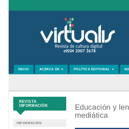
Navegación
principal
Contenido
principal
Barra
lateral
INICIO
ACERCA DE
POLÍTICA EDITORIAL
N
REVISTA
Educación y len
INFORMACIÓN
mediática
INFORMACIÓN