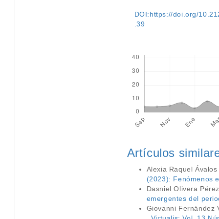
DOI:https://doi.org/10.212
.39
Descargas
Artículos similar
Alexia Raquel Ávalos
(2023): Fenómenos em
Dasniel Olivera Pére
emergentes del perio
Giovanni Fernández 
,
Virtualis: Vol. 13 