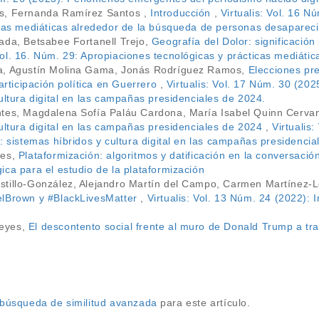
s, Fernanda Ramírez Santos ,
Introducción
,
Virtualis: Vol. 16 N
icas mediáticas alrededor de la búsqueda de personas desaparec
ada, Betsabee Fortanell Trejo,
Geografía del Dolor: significació
ol. 16. Núm. 29: Apropiaciones tecnológicas y prácticas mediát
a, Agustín Molina Gama, Jonás Rodríguez Ramos,
Elecciones pre
participación política en Guerrero
,
Virtualis: Vol. 17 Núm. 30 (202
ultura digital en las campañas presidenciales de 2024.
tes, Magdalena Sofía Paláu Cardona, María Isabel Quinn Cerva
ultura digital en las campañas presidenciales de 2024
,
Virtualis
: sistemas híbridos y cultura digital en las campañas presidencia
les,
Plataformización: algoritmos y datificación en la conversación
ca para el estudio de la plataformización
stillo-González, Alejandro Martín del Campo, Carmen Martínez-
elBrown y #BlackLivesMatter
,
Virtualis: Vol. 13 Núm. 24 (2022): 
eyes,
El descontento social frente al muro de Donald Trump a t
a búsqueda de similitud avanzada
para este artículo.