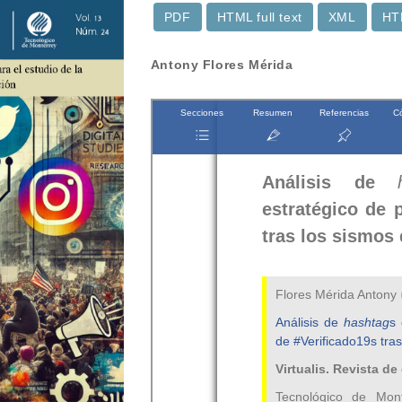
PDF
HTML full text
XML
HT
Contenido
Antony Flores Mérida
principal
del
artículo