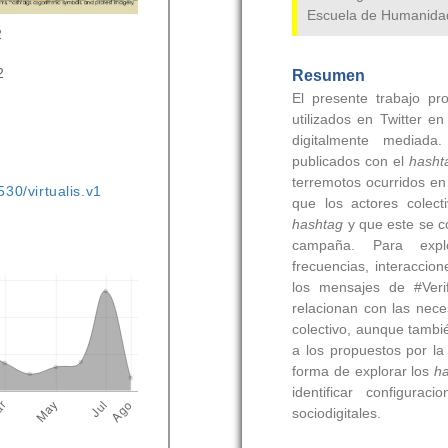
2
2
530/virtualis.v1