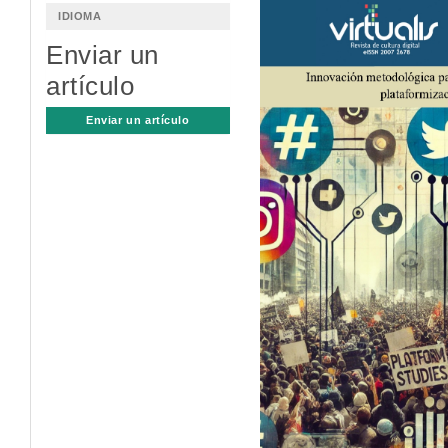
Barra
IDIOMA
lateral
Enviar un
del
artículo
artículo
Enviar un artículo