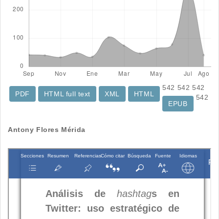
542
542
542
PDF
HTML full text
XML
HTML
542
EPUB
Contenido
Antony Flores Mérida
principal
del
artículo