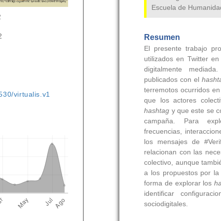
2
2
530/virtualis.v1