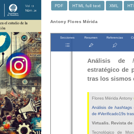
PDF
HTML full text
XML
HT
Contenido
Antony Flores Mérida
principal
del
artículo