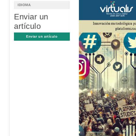
Barra
IDIOMA
lateral
Enviar un
del
artículo
artículo
Enviar un artículo