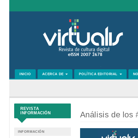
Navegación
principal
Contenido
principal
Barra
lateral
INICIO
ACERCA DE
POLÍTICA EDITORIAL
N
REVISTA
Análisis de los
INFORMACIÓN
Barra
INFORMACIÓN