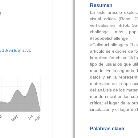
2
3
530/virtualis.v1