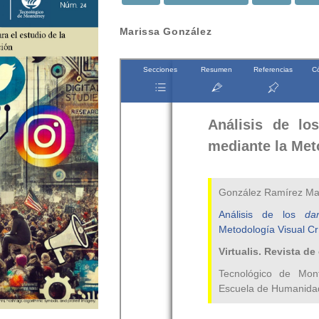
Contenido
Marissa González
principal
del
artículo