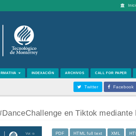
Inici
ORMATIVA
INDEXACIÓN
ARCHIVOS
CALL FOR PAPER
Twitter
Facebook
 #DanceChallenge en Tiktok mediante l
PDF
HTML full text
XML
HT