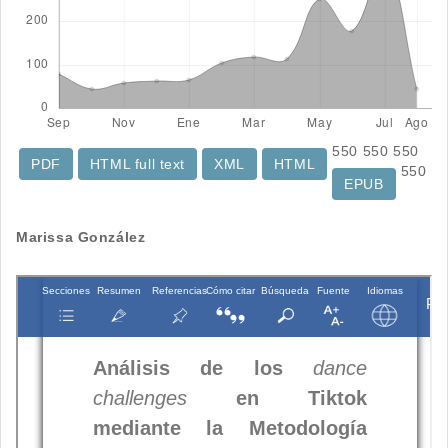
550
550
550
PDF
HTML full text
XML
HTML
550
EPUB
Contenido
Marissa González
principal
del
artículo